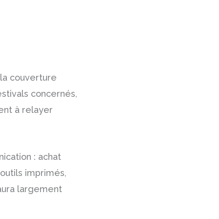
 la couverture
estivals concernés,
ent à relayer
ication : achat
 outils imprimés,
 aura largement