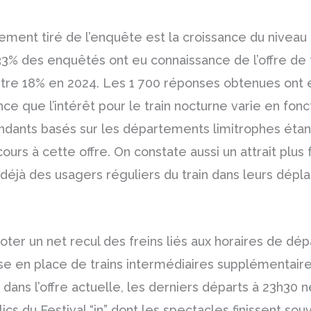
ment tiré de l’enquête est la croissance du niveau
, 33% des enquêtés ont eu connaissance de l’offre de
ntre 18% en 2024. Les 1 700 réponses obtenues ont
e que l’intérêt pour le train nocturne varie en fonc
ndants basés sur les départements limitrophes étant
ours à cette offre. On constate aussi un attrait plus 
 déjà des usagers réguliers du train dans leurs dép
à noter un net recul des freins liés aux horaires de dép
ise en place de trains intermédiaires supplémentair
, dans l’offre actuelle, les derniers départs à 23h30
lics du Festival “in” dont les spectacles finissent sou