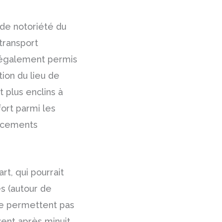
 de notoriété du
 transport
 également permis
tion du lieu de
 plus enclins à
fort parmi les
lacements
art, qui pourrait
es (autour de
 ne permettent pas
vent après minuit.