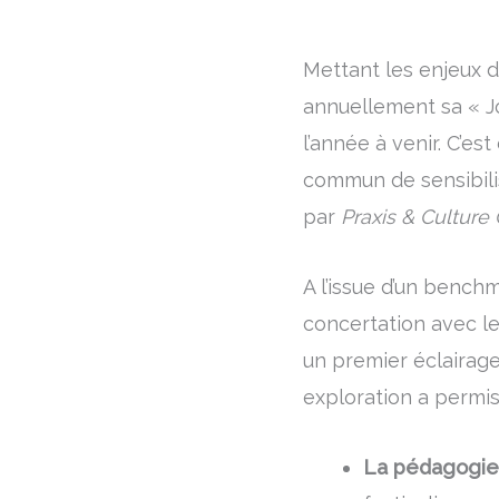
Mettant les enjeux 
annuellement sa « Jou
l’année à venir. C’es
commun de sensibilis
par
Praxis & Culture
A l’issue d’un bench
concertation avec l
un premier éclairage
exploration a permis
La pédagogie 