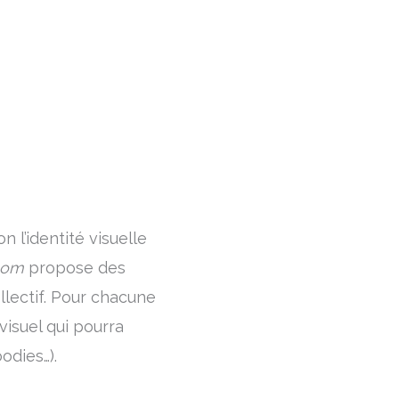
l’identité visuelle
oom
propose des
lectif. Pour chacune
isuel qui pourra
oodies…).