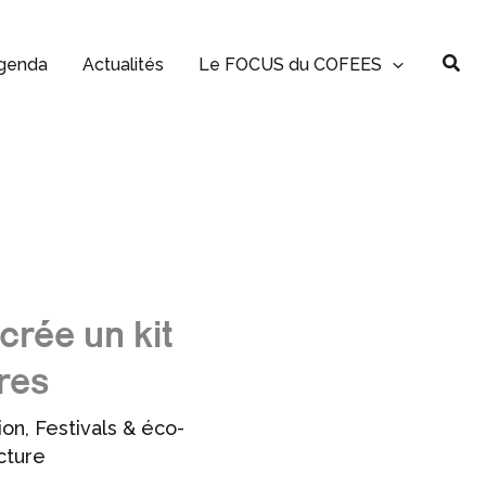
Rec
genda
Actualités
Le FOCUS du COFEES
crée un kit
res
ion
,
Festivals & éco-
cture