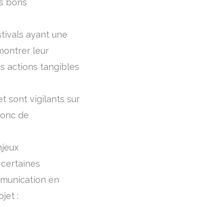
es bons
stivals ayant une
montrer leur
s actions tangibles
t sont vigilants sur
donc de
njeux
 certaines
mmunication en
ojet :