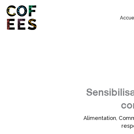
Accue
Sensibilis
co
Alimentation
,
Commu
resp