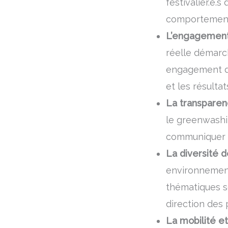
festivalier.e.
comportement
L’engagement
réelle démarc
engagement de
et les résulta
La transparen
le greenwashi
communiquer d
La diversité 
environnement
thématiques s
direction des 
La mobilité et