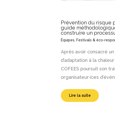
Prévention du risque p
guide méthodologique 
construire un process
Équipes
,
Festivals & éco-respon
Après avoir consacré un
d’adaptation à la chaleu
COFEES poursuit son tr
organisateur·ices d’évé
Lire la suite