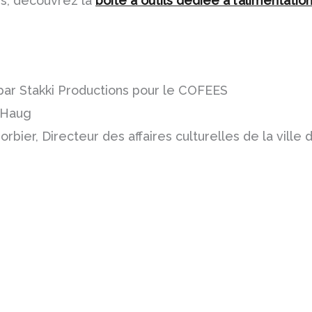
us, découvrez la
boîte à outils dédiée à l’alimentati
par Stakki Productions pour le COFEES
a Haug
Corbier, Directeur des affaires culturelles de la vill