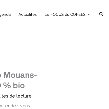
Rec
genda
Actualités
Le FOCUS du COFEES
de Mouans-
0 % bio
utes de lecture
n rendez-vous