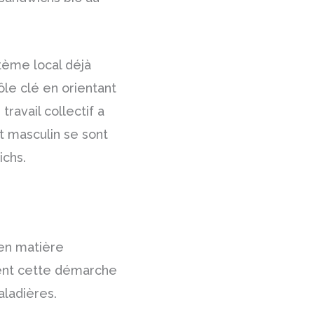
tème local déjà
ôle clé en orientant
travail collectif a
t masculin se sont
ichs.
 en matière
ment cette démarche
aladières.