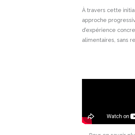
À travers cette initi
approche progressive
d’expérience concre
alimentaires, sans re