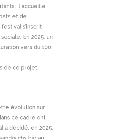
nts, il accueille
bats et de
stival s’inscrit
sociale. En 2025, un
auration vers du 100
 de ce projet.
tte évolution sur
 dans ce cadre ont
al a décidé, en 2025,
 sandwichs bio au