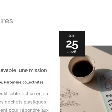
ires
Juin
25
2026
 lavable, une mission
té
,
Partenaire collectivités
utilisable est un enjeu
des déchets plastiques
ent pour répondre aux