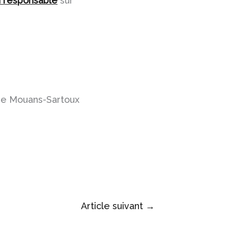
on responsable
sur
e de Mouans-Sartoux
Article suivant
→