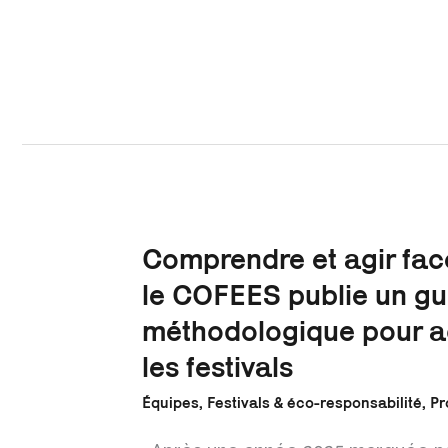
Comprendre
Comprendre et agir face
et
agir
le COFEES publie un gu
face
à
la
méthodologique pour 
chaleur
:
les festivals
le
COFEES
publie
un
Équipes
,
Festivals & éco-responsabilité
,
Pr
guide
méthodologique
pour