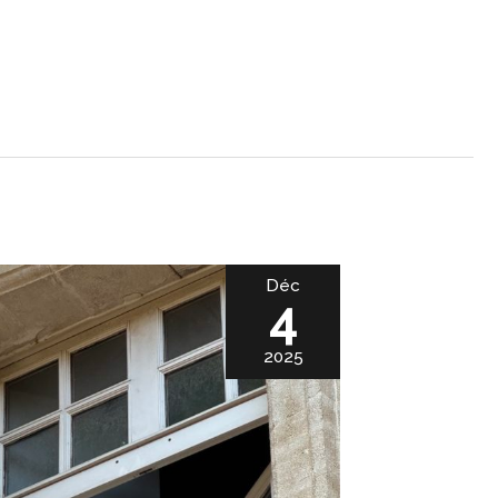
Déc
4
2025