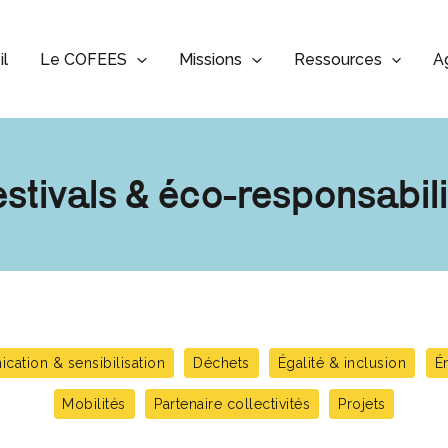
il
Le COFEES
Missions
Ressources
A
estivals & éco-responsabili
ation & sensibilisation
Déchets
Égalité & inclusion
É
Mobilités
Partenaire collectivités
Projets