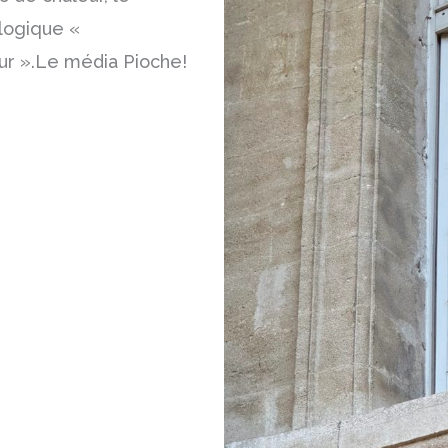
logique «
ur ».Le média Pioche!