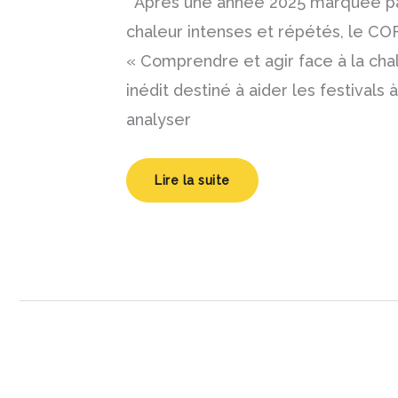
Après une année 2025 marquée pa
accompagner
les
chaleur intenses et répétés, le CO
festivals
« Comprendre et agir face à la cha
inédit destiné à aider les festivals 
analyser
Lire la suite