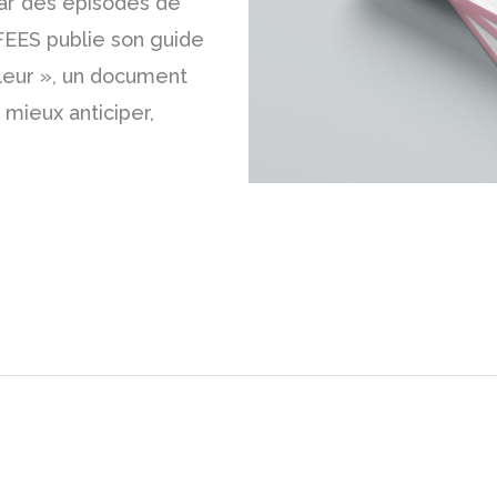
r des épisodes de
FEES publie son guide
leur », un document
à mieux anticiper,