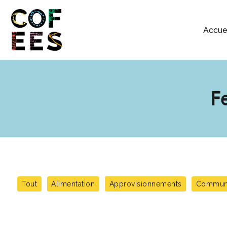
Filter
posts
Accue
by
category
F
Tout
Alimentation
Approvisionnements
Communic