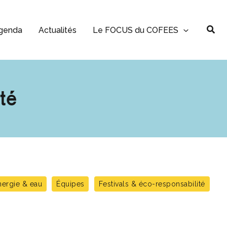
Rec
genda
Actualités
Le FOCUS du COFEES
té
nergie & eau
Équipes
Festivals & éco-responsabilité