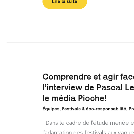
Lire la suite
Comprendre
Comprendre et agir face
et
agir
l’interview de Pascal 
face
à
la
le média Pioche!
chaleur
:
l’interview
Équipes
,
Festivals & éco-responsabilité
,
Pr
de
Pascal
Lenormand
Dans le cadre de l’étude menée en
pour
le
média
l’adaptation des festivals aux vague