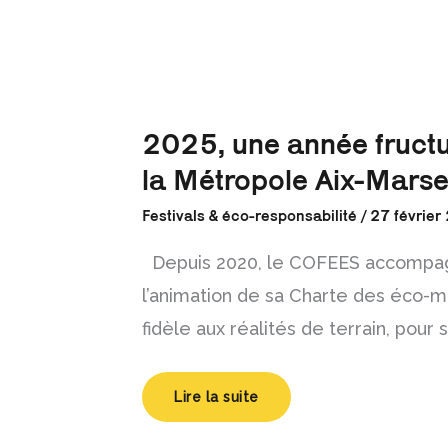
2025,
2025, une année fructu
une
année
la Métropole Aix-Marse
fructueuse
pour
la
Festivals & éco-responsabilité
/
27 février
Charte
des
éco-
manifestations
Depuis 2020, le COFEES accompagn
de
la
l’animation de sa Charte des éco-ma
Métropole
Aix-
fidèle aux réalités de terrain, pour
Marseille-
Provence
Lire la suite