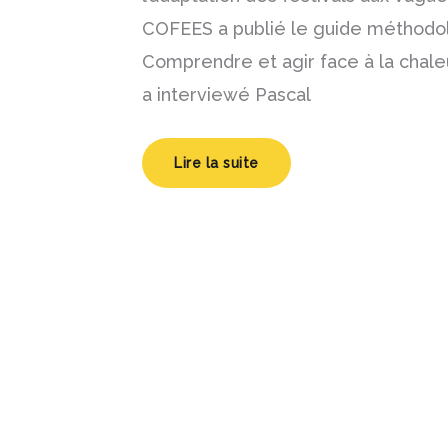
Pioche!
COFEES a publié le guide méthodo
Comprendre et agir face à la chale
a interviewé Pascal
Lire la suite