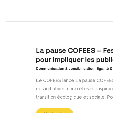
La
La pause COFEES – Fest
pause
COFEES
pour impliquer les publ
–
Festival
d’Avignon
Communication & sensibilisation
,
Égalité &
:
renforcer
sa
communication
Le COFEES lance La pause COFEES, 
pour
impliquer
des initiatives concrètes et inspir
les
publics
transition écologique et sociale. 