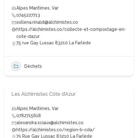
Alpes Maritimes
,
Var
0745227713
sollena.rinaldi@alchimistes.co
https://alchimistes.co/collecte-et-compostage-en-
cote-dazur
75 rue Gay Lussac 83210 La Farlède
Déchets
Les Alchimistes Côte d’Azur
Alpes Maritimes
,
Var
0782715618
alexandra.sciaux@alchimistes.co
https://alchimistes.co/region-b-cda/
75 Rue Gay Lussac 83210 La Farlède