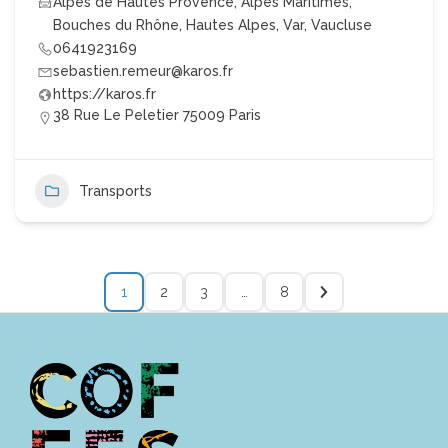
Alpes de Hautes Provence
,
Alpes Maritimes
,
Bouches du Rhône
,
Hautes Alpes
,
Var
,
Vaucluse
0641923169
sebastien.remeur@karos.fr
https://karos.fr
38 Rue Le Peletier 75009 Paris
Transports
1
2
3
…
8