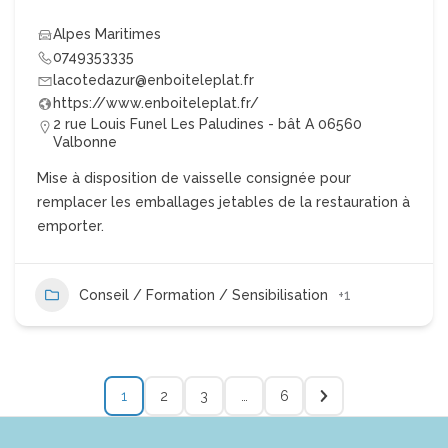
Alpes Maritimes
0749353335
lacotedazur@enboiteleplat.fr
https://www.enboiteleplat.fr/
2 rue Louis Funel Les Paludines - bât A 06560
Valbonne
Mise à disposition de vaisselle consignée pour
remplacer les emballages jetables de la restauration à
emporter.
Conseil / Formation / Sensibilisation
+1
1
2
3
…
6