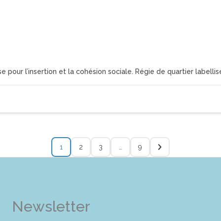
pour l’insertion et la cohésion sociale. Régie de quartier labelli
1
2
3
…
9
Newsletter