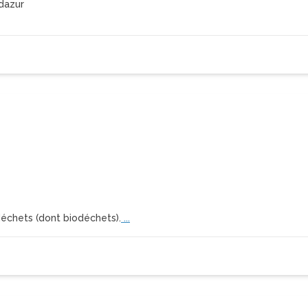
dazur
déchets (dont biodéchets).
...