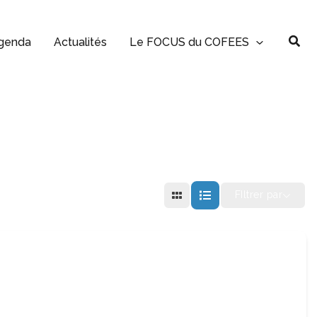
Rec
genda
Actualités
Le FOCUS du COFEES
FIltrer par