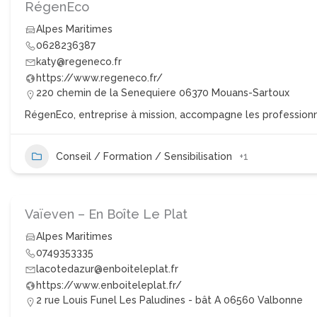
RégenEco
Alpes Maritimes
0628236387
katy@regeneco.fr
https://www.regeneco.fr/
220 chemin de la Senequiere 06370 Mouans-Sartoux
RégenEco, entreprise à mission, accompagne les professionnel
Conseil / Formation / Sensibilisation
+1
Vaïeven – En Boîte Le Plat
Alpes Maritimes
0749353335
lacotedazur@enboiteleplat.fr
https://www.enboiteleplat.fr/
2 rue Louis Funel Les Paludines - bât A 06560 Valbonne