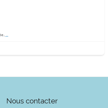
sée…
...
Nous contacter