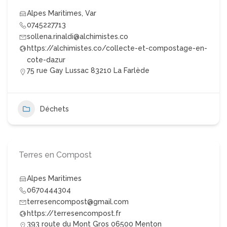
Alpes Maritimes
,
Var
0745227713
sollena.rinaldi@alchimistes.co
https://alchimistes.co/collecte-et-compostage-en-
cote-dazur
75 rue Gay Lussac 83210 La Farlède
Déchets
Terres en Compost
Alpes Maritimes
0670444304
terresencompost@gmail.com
https://terresencompost.fr
393 route du Mont Gros 06500 Menton