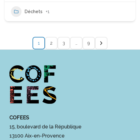
Déchets
+1
1
2
3
…
9
COFEES
15, boulevard de la République
13100 Aix-en-Provence