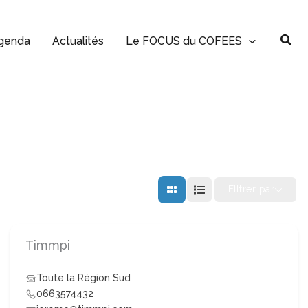
Rec
genda
Actualités
Le FOCUS du COFEES
FIltrer par
Timmpi
Toute la Région Sud
0663574432