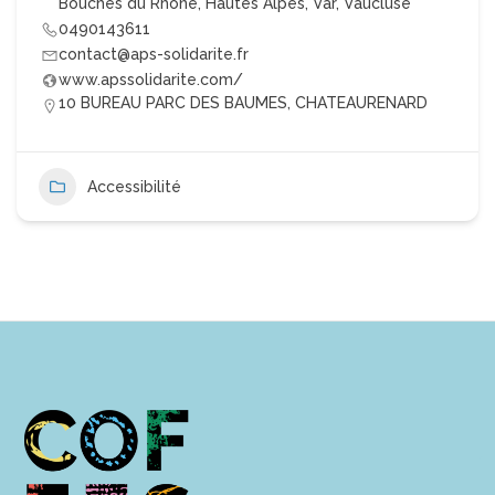
Bouches du Rhône
,
Hautes Alpes
,
Var
,
Vaucluse
0490143611
contact@aps-solidarite.fr
www.apssolidarite.com/
10 BUREAU PARC DES BAUMES, CHATEAURENARD
Accessibilité