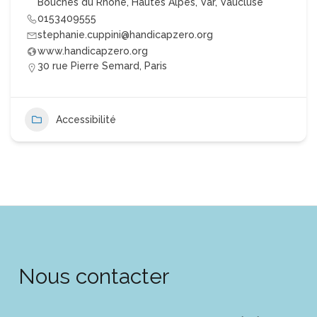
Bouches du Rhône
,
Hautes Alpes
,
Var
,
Vaucluse
0153409555
stephanie.cuppini@handicapzero.org
www.handicapzero.org
30 rue Pierre Semard, Paris
Accessibilité
Nous contacter