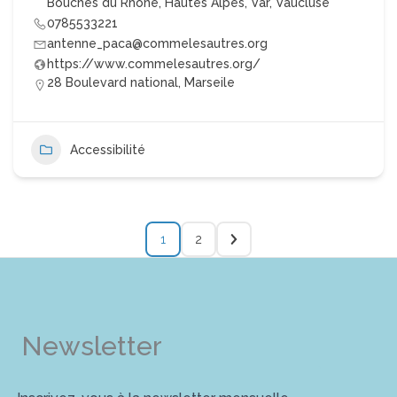
Bouches du Rhône
,
Hautes Alpes
,
Var
,
Vaucluse
0785533221
antenne_paca@commelesautres.org
https://www.commelesautres.org/
28 Boulevard national, Marseile
Accessibilité
1
2
Newsletter