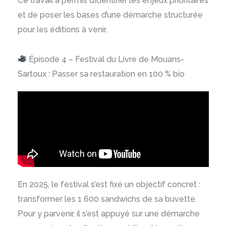
Ce travail a permis d’identifier les enjeux prioritaires
et de poser les bases d’une démarche structurée
pour les éditions à venir.
Épisode 4 – Festival du Livre de Mouans-
Sartoux : Passer sa restauration en 100 % bio
En 2025, le festival s’est fixé un objectif concret :
transformer les 1 600 sandwichs de sa buvette.
Pour y parvenir, il s’est appuyé sur une démarche