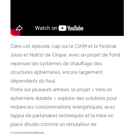
Dans cet épisode, cap sur le CIAM et le festival
Jours et Nuit(s) de Cirque, avec un projet de fond :
repenser les systèmes de chauffage des
structures éphémères, encore largement
dépendants du fioul.
Porté sur plusieurs années, le projet « Vers un
éphémère durable » explore des solutions pour
réduire les consommations énergétiques, avec
l’appui de partenaires techniques et la mise en
place d’outils comme un simulateur de
consommation.