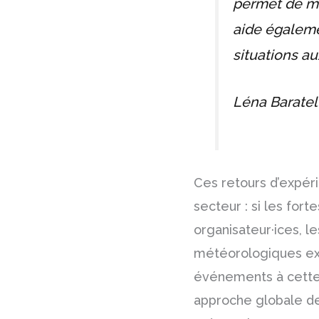
permet de mi
aide égaleme
situations au
Léna Baratell
Ces retours d’expér
secteur : si les for
organisateur·ices, 
météorologiques ext
événements à cette 
approche globale de