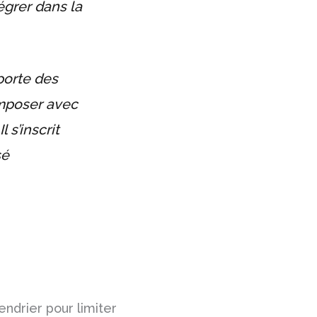
égrer dans la
pporte des
omposer avec
 s’inscrit
sé
lendrier pour limiter