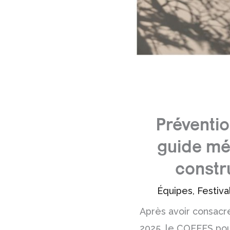
Préventio
guide mét
constr
Équipes
,
Festiva
Après avoir consac
2025, le COFEES pou