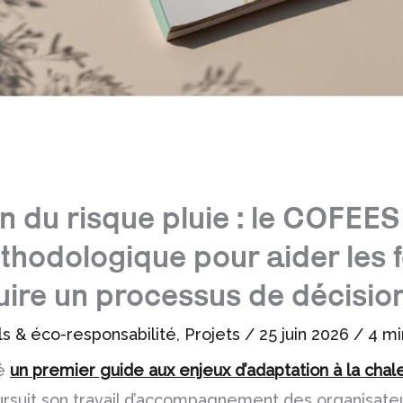
n du risque pluie : le COFEES
hodologique pour aider les f
uire un processus de décision
ls & éco-responsabilité
,
Projets
/
25 juin 2026
/
4 mi
ré
un premier guide aux enjeux d’adaptation à la chal
rsuit son travail d’accompagnement des organisateu