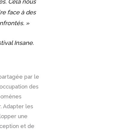
es. Cela nous
re face à des
nfrontés. »
tival Insane.
partagée par le
réoccupation des
hénomènes
. Adapter les
elopper une
ception et de