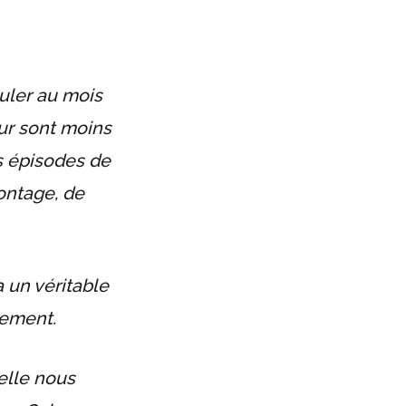
ouler au mois
ur sont moins
s épisodes de
ontage, de
a un véritable
nement.
elle nous