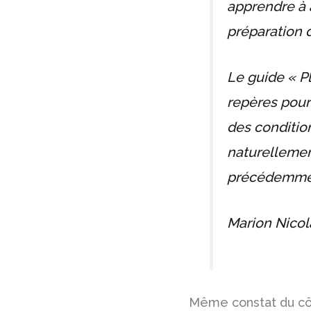
apprendre à 
préparation d
Le guide « Pl
repères pour
des condition
naturellemen
précédemmen
Marion Nicol
Même constat du côt