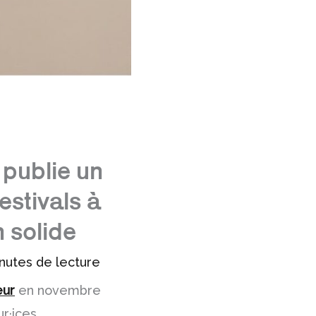
 publie un
estivals à
 solide
nutes de lecture
eur
en novembre
r·ices