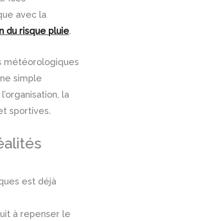
que avec la
 du risque pluie
.
es météorologiques
une simple
l’organisation, la
et sportives.
éalités
ques est déjà
duit à repenser le