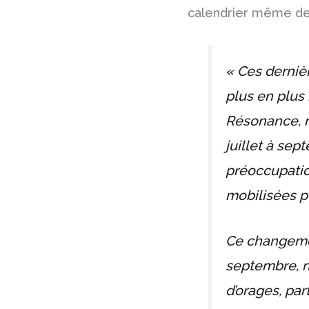
calendrier même de
« Ces derniè
plus en plus
Résonance, n
juillet à sep
préoccupatio
mobilisées p
Ce changemen
septembre, n
d’orages, par