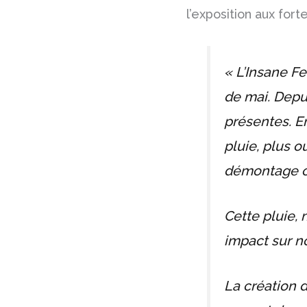
l’exposition aux fort
« L’Insane F
de mai. Depu
présentes. E
pluie, plus 
démontage ou
Cette pluie, 
impact sur n
La création 