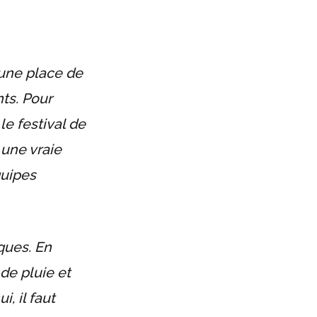
 une place de
ts. Pour
e festival de
 une vraie
quipes
ques. En
e pluie et
, il faut