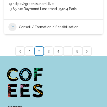
https://greentsunami.live
65 rue Raymond Losserand, 75014 Paris
Conseil / Formation / Sensibilisation
1
2
3
4
…
9