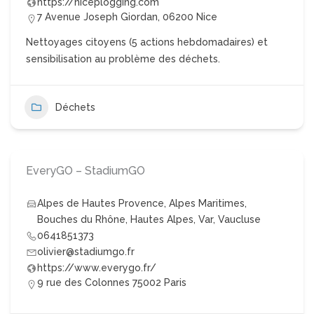
https://niceplogging.com
7 Avenue Joseph Giordan, 06200 Nice
Nettoyages citoyens (5 actions hebdomadaires) et
sensibilisation au problème des déchets.
Déchets
EveryGO – StadiumGO
Alpes de Hautes Provence
,
Alpes Maritimes
,
Bouches du Rhône
,
Hautes Alpes
,
Var
,
Vaucluse
0641851373
olivier@stadiumgo.fr
https://www.everygo.fr/
9 rue des Colonnes 75002 Paris