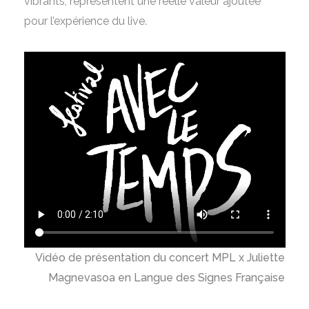
vibrants, représentent une réelle valeur ajoutée
pour l’expérience du live.
Vidéo de présentation du concert MPL x Juliette
Magnevasoa en Langue des Signes Française