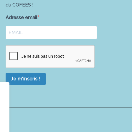
du COFEES !
Adresse email
Je m'inscris !
é