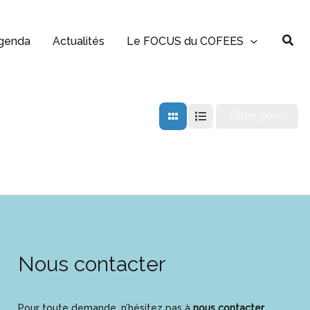
Rec
genda
Actualités
Le FOCUS du COFEES
FIltrer par
Nous contacter
Pour toute demande, n’hésitez pas à
nous contacter
.