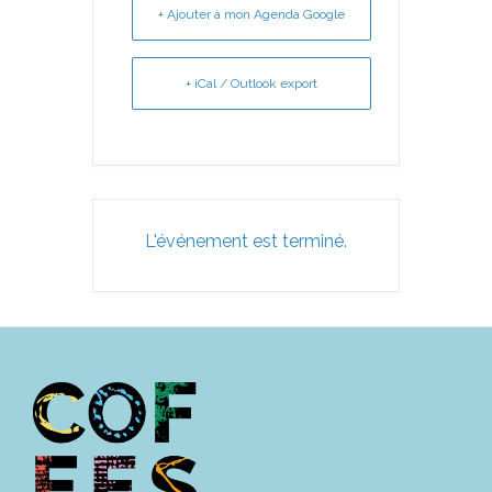
+ Ajouter à mon Agenda Google
+ iCal / Outlook export
L'événement est terminé.