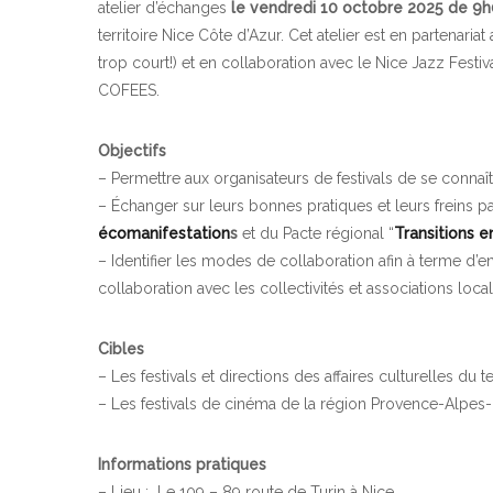
atelier d’échanges
le vendredi 10 octobre 2025 de 9h
territoire Nice Côte d’Azur. Cet atelier est en partenariat
trop court!) et en collaboration avec le Nice Jazz Festiv
COFEES.
Objectifs
– Permettre aux organisateurs de festivals de se connaître
– Échanger sur leurs bonnes pratiques et leurs freins pa
écomanifestation
s
et du Pacte régional “
Transitions 
– Identifier les modes de collaboration afin à terme d’e
collaboration avec les collectivités et associations local
Cibles
– Les festivals et directions des affaires culturelles du t
– Les festivals de cinéma de la région Provence-Alpes
Informations pratiques
– Lieu : Le 109 – 89 route de Turin à Nice