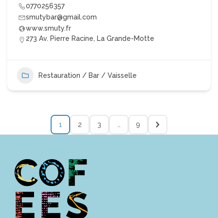
0770256357
smutybar@gmail.com
www.smuty.fr
273 Av. Pierre Racine, La Grande-Motte
Restauration / Bar / Vaisselle
1
2
3
…
9