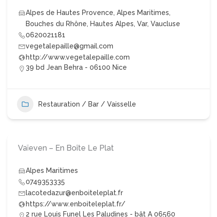
Alpes de Hautes Provence
,
Alpes Maritimes
,
Bouches du Rhône
,
Hautes Alpes
,
Var
,
Vaucluse
0620021181
vegetalepaille@gmail.com
http://www.vegetalepaille.com
39 bd Jean Behra - 06100 Nice
Restauration / Bar / Vaisselle
Vaïeven – En Boîte Le Plat
Alpes Maritimes
0749353335
lacotedazur@enboiteleplat.fr
https://www.enboiteleplat.fr/
2 rue Louis Funel Les Paludines - bât A 06560