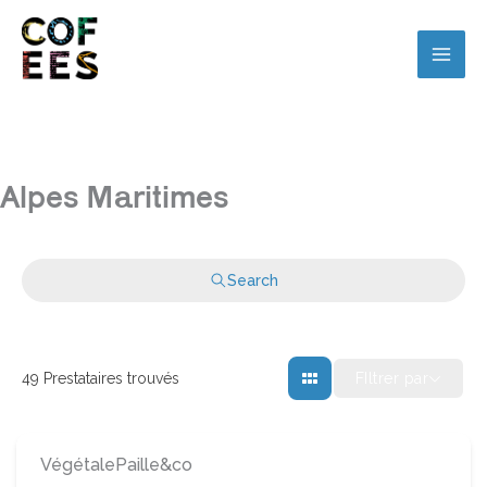
Alpes Maritimes
Search
FIltrer par
49
Prestataires trouvés
VégétalePaille&co