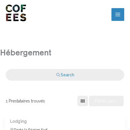
Hébergement
Search
FIltrer par
1
Prestataires trouvés
Lodg’ing