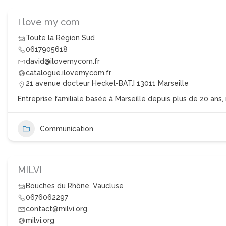
I love my com
Toute la Région Sud
0617905618
david@ilovemycom.fr
catalogue.ilovemycom.fr
21 avenue docteur Heckel-BAT.I 13011 Marseille
Entreprise familiale basée à Marseille depuis plus de 20 ans,
Communication
MILVI
Bouches du Rhône
,
Vaucluse
0676062297
contact@milvi.org
milvi.org