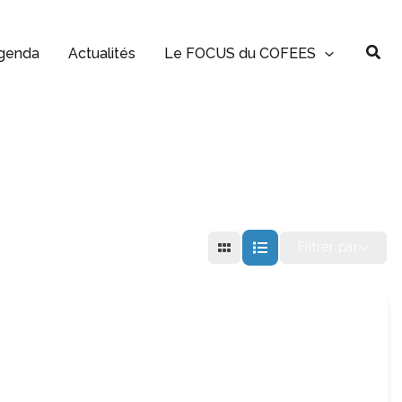
Rec
genda
Actualités
Le FOCUS du COFEES
FIltrer par