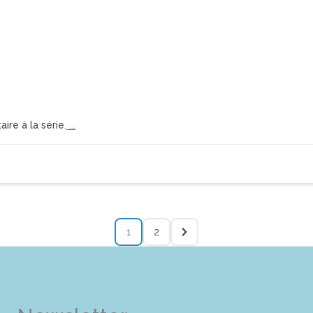
aire à la série.
...
1
2