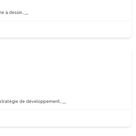
he à dessin…
...
e stratégie de développement…
...