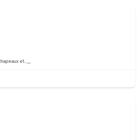
 chapeaux et…
...