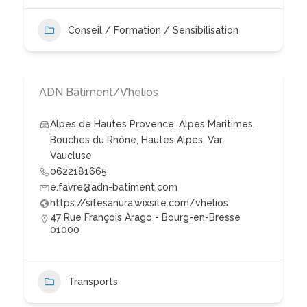
Conseil / Formation / Sensibilisation
ADN Bâtiment/V’hélios
Alpes de Hautes Provence
,
Alpes Maritimes
,
Bouches du Rhône
,
Hautes Alpes
,
Var
,
Vaucluse
0622181665
e.favre@adn-batiment.com
https://sitesanura.wixsite.com/vhelios
47 Rue François Arago - Bourg-en-Bresse
01000
Transports