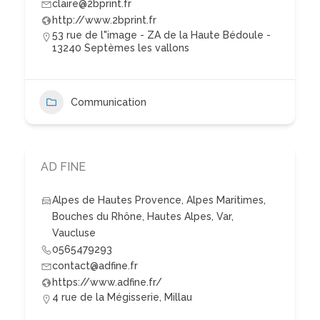
claire@2bprint.fr
http://www.2bprint.fr
53 rue de l"image - ZA de la Haute Bédoule -
13240 Septèmes les vallons
Communication
AD FINE
Alpes de Hautes Provence
,
Alpes Maritimes
,
Bouches du Rhône
,
Hautes Alpes
,
Var
,
Vaucluse
0565479293
contact@adfine.fr
https://www.adfine.fr/
4 rue de la Mégisserie, Millau